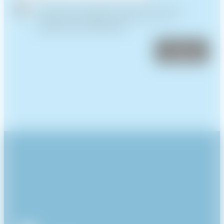
J'accepte que XIAHDEH collecte et traite mes
données personnelles conformément à sa
politique de confidentialité
.*
S'inscrire