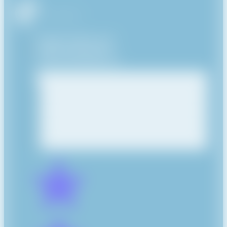
Prendre rendez-vous
+33(0) 7 81 37 97 29
contact@xiahdeh.com